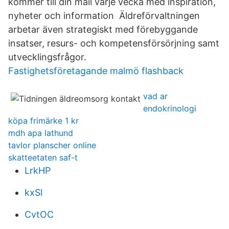
kommer till din mail varje vecka med inspiration,
nyheter och information Äldreförvaltningen
arbetar även strategiskt med förebyggande
insatser, resurs- och kompetensförsörjning samt
utvecklingsfrågor.
Fastighetsföretagande malmö flashback
vad ar
endokrinologi
köpa frimärke 1 kr
mdh apa lathund
tavlor planscher online
skatteetaten saf-t
LrkHP
kxSl
CvtOC